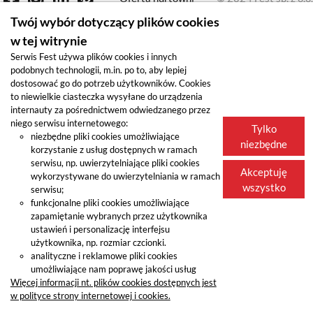
Nasi przedstawiciele
Twój wybór dotyczący plików cookies
O nas
w tej witrynie
Serwis Fest używa plików cookies i innych
podobnych technologii, m.in. po to, aby lepiej
dostosować go do potrzeb użytkowników. Cookies
to niewielkie ciasteczka wysyłane do urządzenia
internauty za pośrednictwem odwiedzanego przez
niego serwisu internetowego:
Tylko
niezbędne pliki cookies umożliwiające
niezbędne
korzystanie z usług dostępnych w ramach
serwisu, np. uwierzytelniające pliki cookies
Akceptuję
wykorzystywane do uwierzytelniania w ramach
wszystko
serwisu;
funkcjonalne pliki cookies umożliwiające
zapamiętanie wybranych przez użytkownika
ustawień i personalizację interfejsu
użytkownika, np. rozmiar czcionki.
analityczne i reklamowe pliki cookies
umożliwiające nam poprawę jakości usług
Więcej informacji nt. plików cookies dostępnych jest
w polityce strony internetowej i cookies.