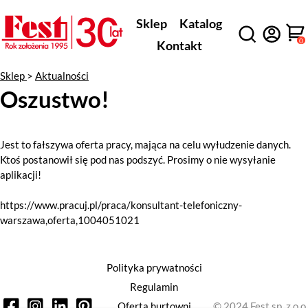
Sklep
Katalog
0
Kontakt
Sklep
>
Aktualności
Oszustwo!
Jest to fałszywa oferta pracy, mająca na celu wyłudzenie danych.
Ktoś postanowił się pod nas podszyć. Prosimy o nie wysyłanie
aplikacji!
https://www.pracuj.pl/praca/konsultant-telefoniczny-
warszawa,oferta,1004051021
Polityka prywatności
Regulamin
Oferta hurtowni
© 2024 Fest sp. z o.o.