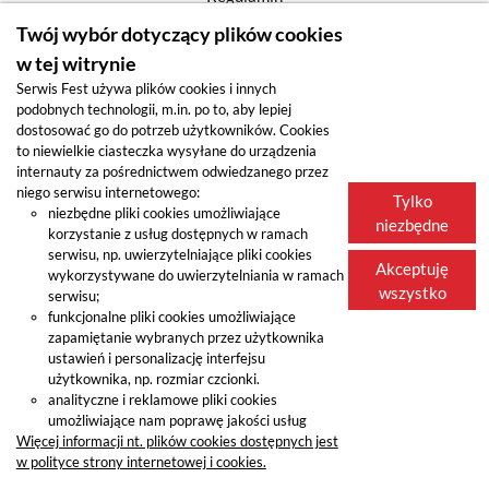
Oferta hurtowni
© 2024 Fest sp. z o.o.
Twój wybór dotyczący plików cookies
Nasi przedstawiciele
w tej witrynie
O nas
Serwis Fest używa plików cookies i innych
podobnych technologii, m.in. po to, aby lepiej
dostosować go do potrzeb użytkowników. Cookies
to niewielkie ciasteczka wysyłane do urządzenia
internauty za pośrednictwem odwiedzanego przez
niego serwisu internetowego:
Tylko
niezbędne pliki cookies umożliwiające
niezbędne
korzystanie z usług dostępnych w ramach
serwisu, np. uwierzytelniające pliki cookies
Akceptuję
wykorzystywane do uwierzytelniania w ramach
wszystko
serwisu;
funkcjonalne pliki cookies umożliwiające
zapamiętanie wybranych przez użytkownika
ustawień i personalizację interfejsu
użytkownika, np. rozmiar czcionki.
analityczne i reklamowe pliki cookies
umożliwiające nam poprawę jakości usług
Więcej informacji nt. plików cookies dostępnych jest
w polityce strony internetowej i cookies.